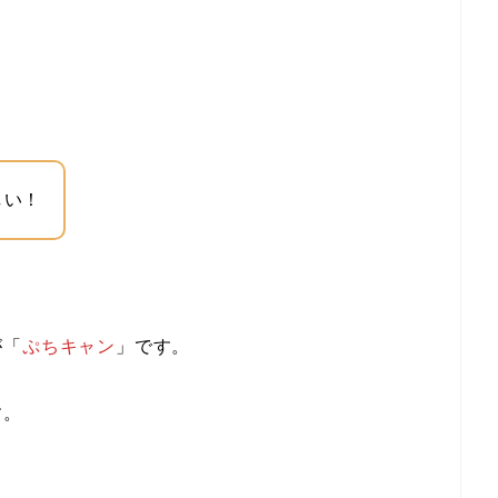
しい！
が「
ぷちキャン
」です。
す。