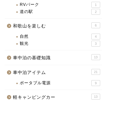
RVパーク
1
道の駅
2
和歌山を楽しむ
6
自然
4
観光
3
車中泊の基礎知識
13
車中泊アイテム
21
ポータブル電源
9
軽キャンピングカー
13