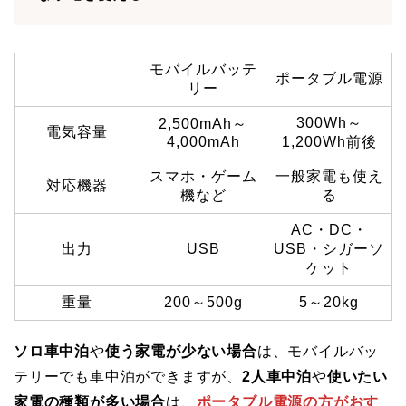
モバイルバッテ
ポータブル電源
リー
300Wh～
2,500mAh～
電気容量
4,000mAh
1,200Wh前後
スマホ・ゲーム
一般家電も使え
対応機器
機など
る
AC・DC・
出力
USB
USB・シガーソ
ケット
重量
200～500g
5～20kg
ソロ車中泊
や
使う家電が少ない場合
は、モバイルバッ
テリーでも車中泊ができますが、
2人車中泊
や
使いたい
家電の種類が多い場合
は、
ポータブル電源の方がおす