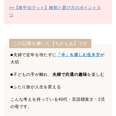
>>【車中泊マット】種類と選び方のポイント５
つ
この記事を書いた【ちかもあ】です
■夫婦で定年を待たずに
「今」を楽しむ生き方
が
大切
■子どもの手が離れ、
夫婦で共通の趣味
を楽しむ
■ふたり旅が人生を変える
こんな考えを持っている40代・言語聴覚士・2児
の母です。